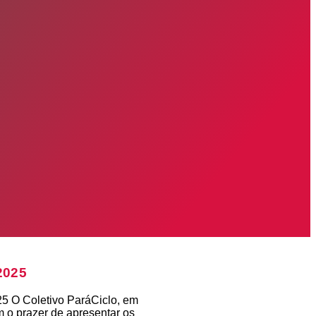
2025
25 O Coletivo ParáCiclo, em
 o prazer de apresentar os