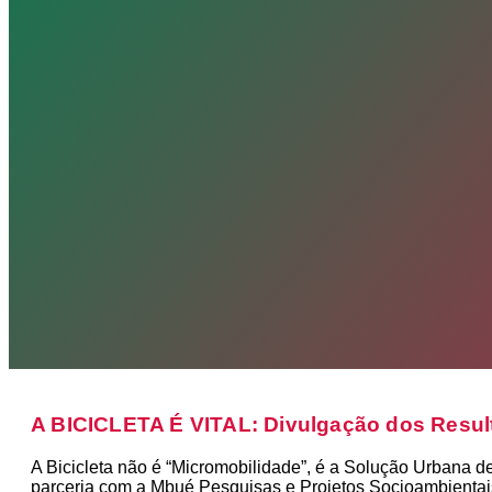
A BICICLETA É VITAL: Divulgação dos Resul
A Bicicleta não é “Micromobilidade”, é a Solução Urbana 
parceria com a Mbué Pesquisas e Projetos Socioambientais 