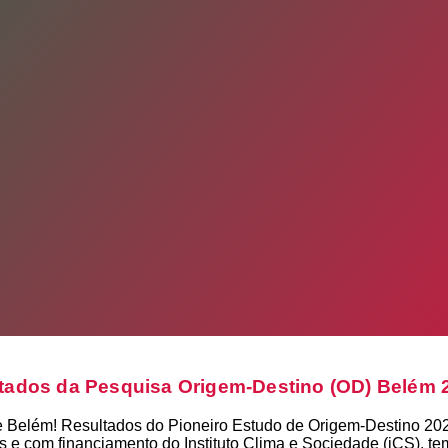
tados da Pesquisa Origem-Destino (OD) Belém 
de Belém! Resultados do Pioneiro Estudo de Origem-Destino 20
e com financiamento do Instituto Clima e Sociedade (iCS), tem